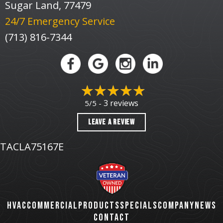
Sugar Land, 77479
24/7 Emergency Service
(713) 816-7344
3 reviews
5/5 -
LEAVE A REVIEW
TACLA75167E
HVAC
COMMERCIAL
PRODUCTS
SPECIALS
COMPANY
NEWS
CONTACT