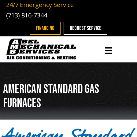
Skip
Skip
Site
24/7 Emergency Service
to
to
map
(713) 816-7344
Content
navigation
FINANCING
REQUEST SERVICE
American Standard Gas
Furnaces