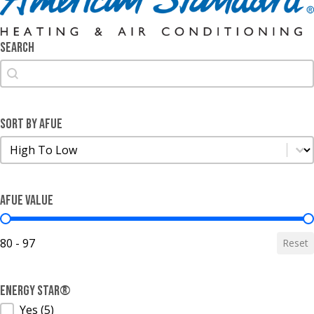
Search
Search
Search
Sort by AFUE
Sort by AFUE
Sort by AFUE
AFUE Value
AFUE Value
80 - 97
Reset
ENERGY STAR®
ENERGY STAR®
Yes
(5)